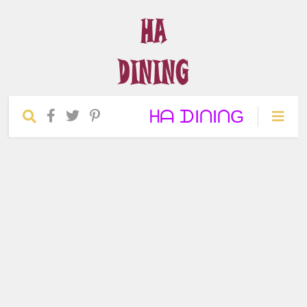
ᕼᗩ ᗪIᑎIᑎG