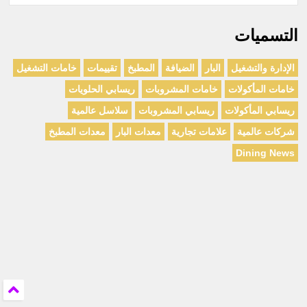
التسميات
الإدارة والتشغيل
البار
الضيافة
المطبخ
تقييمات
خامات التشغيل
خامات المأكولات
خامات المشروبات
ريسابي الحلويات
ريسابي المأكولات
ريسابي المشروبات
سلاسل عالمية
شركات عالمية
علامات تجارية
معدات البار
معدات المطبخ
Dining News