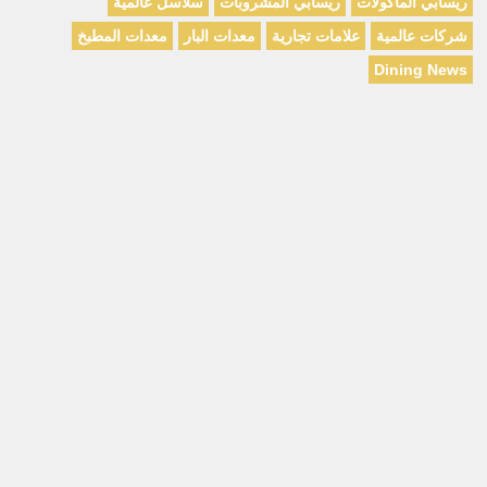
ريسابي المأكولات
ريسابي المشروبات
سلاسل عالمية
شركات عالمية
علامات تجارية
معدات البار
معدات المطبخ
Dining News