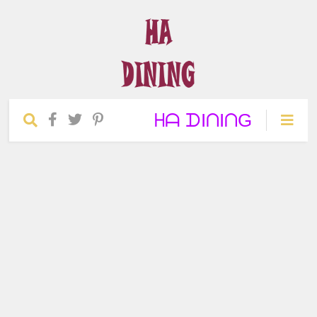
ᕼᗩ ᗪIᑎIᑎG